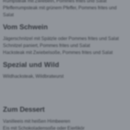
Rumpsteak mit Zwiebeln, Pommes frites und Salat
Pfefferrumpsteak mit grünem Pfeffer, Pommes frites und
Salat
Vom Schwein
Jägerschnitzel mit Spätzle oder Pommes frites und Salat
Schnitzel paniert, Pommes frites und Salat
Hacksteak mit Zwiebelsoße, Pommes frites und Salat
Spezial und Wild
Wildhacksteak, Wildbratwurst
Zum Dessert
Vanilleeis mit heißen Himbeeren
Eis mit Schokoladensoße oder Eierlikör