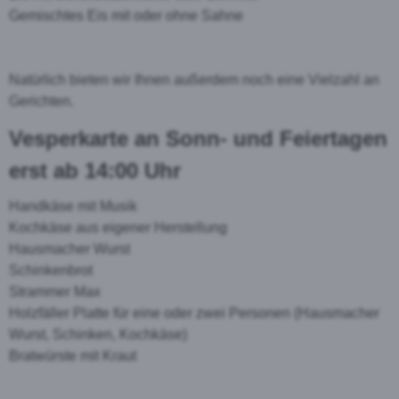
Gemischtes Eis mit oder ohne Sahne
Natürlich bieten wir Ihnen außerdem noch eine Vielzahl an
Gerichten.
Vesperkarte an Sonn- und Feiertagen
erst ab 14:00 Uhr
Handkäse mit Musik
Kochkäse aus eigener Herstellung
Hausmacher Wurst
Schinkenbrot
Strammer Max
Holzfäller Platte für eine oder zwei Personen (Hausmacher
Wurst, Schinken, Kochkäse)
Bratwürste mit Kraut