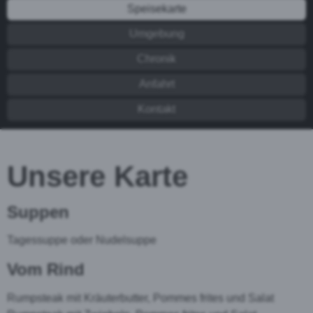
Speisekarte
Umgebung
Chronik
Anfahrt
Kontakt
Unsere Karte
Suppen
Tagessuppe oder Nudelsuppe
Vom Rind
Rumpsteak mit Kräuterbutter, Pommes frites und Salat