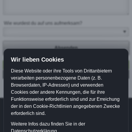
Wie wurdest du auf uns aufmerksam?
Absenden
Wir lieben Cookies
Formular Vorlage
Diese Website oder ihre Tools von Drittanbietern
Seite mit Adsense
verarbeiten personenbezogene Daten (z. B.
Browserdaten, IP-Adressen) und verwenden
Cookies oder andere Kennungen, die für ihre
Funktionsweise erforderlich sind und zur Erreichung
der in den Cookie-Richtlinien angegebenen Zwecke
©
erforderlich sind.
Waldgaststätte Alt-Lechtern
Weitere Infos dazu finden Sie in der
Altlechtern 1 • 64658 Fürth
Datenschutzerklärung.